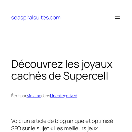
Aller
au
seaspiralsuites.com
contenu
Découvrez les joyaux
cachés de Supercell
Écrit par
Maxime
dans
Uncategorized
Voici un article de blog unique et optimisé
SEO sur le sujet « Les meilleurs jeux