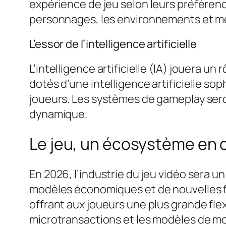
expérience de jeu selon leurs préféren
personnages, les environnements et mê
L’essor de l’intelligence artificielle
L’intelligence artificielle (IA) jouera 
dotés d’une intelligence artificielle so
joueurs. Les systèmes de gameplay sero
dynamique.
Le jeu, un écosystème en 
En 2026, l’industrie du jeu vidéo sera
modèles économiques et de nouvelles fa
offrant aux joueurs une plus grande flex
microtransactions et les modèles de mo