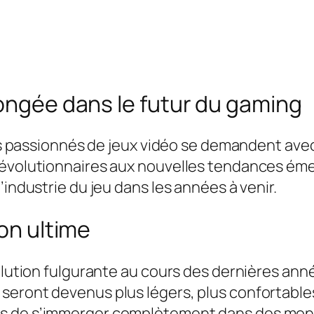
longée dans le futur du gaming
 les passionnés de jeux vidéo se demandent ave
 révolutionnaires aux nouvelles tendances ém
’industrie du jeu dans les années à venir.
ion ultime
olution fulgurante au cours des dernières anné
eront devenus plus légers, plus confortables
s de s’immerger complètement dans des monde