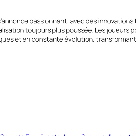
6 s’annonce passionnant, avec des innovations
isation toujours plus poussée. Les joueurs po
ques et en constante évolution, transformant