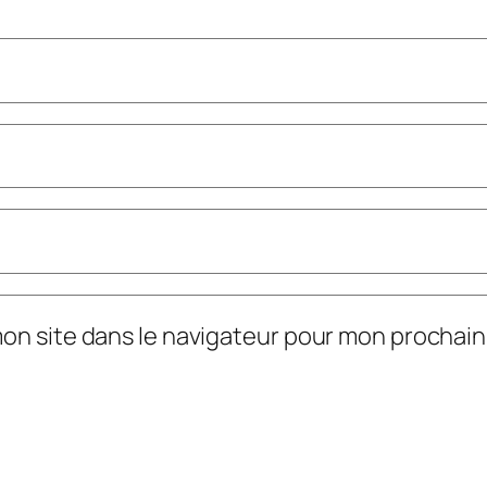
mon site dans le navigateur pour mon prochai