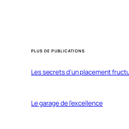
PLUS DE PUBLICATIONS
Les secrets d’un placement fruct
Le garage de l’excellence