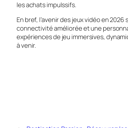
les achats impulssifs.
En bref, l’avenir des jeux vidéo en 202
connectivité améliorée et une personnal
expériences de jeu immersives, dynami
à venir.