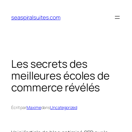
Aller
au
seaspiralsuites.com
contenu
Les secrets des
meilleures écoles de
commerce révélés
Écrit par
Maxime
dans
Uncategorized